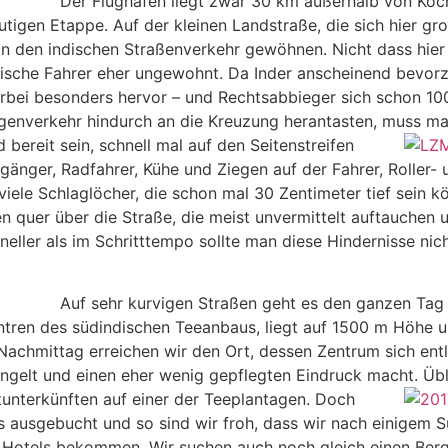
Der Flughafen liegt zwar 30 km außerhalb von Koc
tigen Etappe. Auf der kleinen Landstraße, die sich hier g
an den indischen Straßenverkehr gewöhnen. Nicht dass hier 
päische Fahrer eher ungewohnt. Da Inder anscheinend bevorz
ierbei besonders hervor – und Rechtsabbieger sich schon 1
enverkehr hindurch an die Kreuzung herantasten, muss man
bereit sein, schnell mal auf den Seitenstreifen
ger, Radfahrer, Kühe und Ziegen auf der Fahrer, Roller- u
viele Schlaglöcher, die schon mal 30 Zentimeter tief sein
 quer über die Straße, die meist unvermittelt auftauchen u
ler als im Schritttempo sollte man diese Hindernisse nicht
Auf sehr kurvigen Straßen geht es den ganzen Tag
ntren des südindischen Teeanbaus, liegt auf 1500 m Höhe 
achmittag erreichen wir den Ort, dessen Zentrum sich entla
gelt und einen eher wenig gepflegten Eindruck macht. Übl
unterkünften auf einer der Teeplantagen.
Doch
lles ausgebucht und so sind wir froh, dass wir nach einigem
Hotels bekommen. Wir suchen auch noch gleich einen Bergf