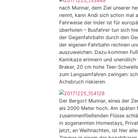
nach Munnar, dem Ziel unserer heu
nennt, kann Andi sich schon mal 
Fahrweise der Inder ist für euro
überholen – Busfahrer tun sich h
der Gegenfahrbahn durch den Geg
der eigenen Fahrbahn rechnen und 
auszuweichen. Dazu kommen Fußgän
Kamikaze erinnern und unendlich 
Braker, 20 cm hohe Teer-Schwellen
zum Langsamfahren zwingen: schnel
Achsbruch riskieren.
Der Bergort Munnar, eines der Ze
als 2000 Meter hoch. Am späten N
zusammenfließenden Flüsse schlän
in sogenannten Homestays, Privat
jetzt, an Weihnachten, ist hier a
Zimmer in einem der bezahlbaren 