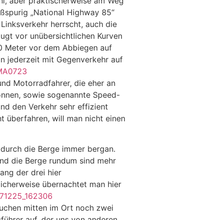
hi, aber praktischerweise am Weg
roßspurig „National Highway 85“
Linksverkehr herrscht, auch die
ugt vor unübersichtlichen Kurven
00 Meter vor dem Abbiegen auf
 jederzeit mit Gegenverkehr auf
nd Motorradfahrer, die eher an
 können, sowie sogenannte Speed-
nd den Verkehr sehr effizient
 überfahren, will man nicht einen
 durch die Berge immer bergan.
und die Berge rundum sind mehr
ng der drei hier
icherweise übernachtet man hier
 Suchen mitten im Ort noch zwei
ührer auf, der uns von anderen