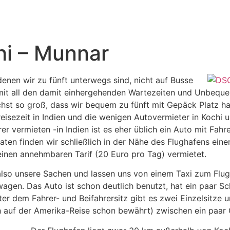
hi – Munnar
enen wir zu fünft unterwegs sind, nicht auf Busse
it all den damit einhergehenden Wartezeiten und Unbequeml
chst so groß, dass wir bequem zu fünft mit Gepäck Platz ha
reisezeit in Indien und die wenigen Autovermieter in Koch
r vermieten -in Indien ist es eher üblich ein Auto mit Fahre
ten finden wir schließlich in der Nähe des Flughafens eine
einen annehmbaren Tarif (20 Euro pro Tag) vermietet.
so unsere Sachen und lassen uns von einem Taxi zum Flugh
wagen. Das Auto ist schon deutlich benutzt, hat ein paar S
ter dem Fahrer- und Beifahrersitz gibt es zwei Einzelsitze 
ich auf der Amerika-Reise schon bewährt) zwischen ein pa