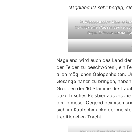
Nagaland ist sehr bergig, d
Im Museumsdorf Kisama ka
traditionellle Häuser der vers
Naga-Stämme besichtig
Nagaland wird auch das Land der 
der Felder zu beschwören), ein F
allen möglichen Gelegenheiten. Um
Gesänge näher zu bringen, haben d
Gruppen der 16 Stämme die tradit
dazu frisches Reisbier ausgeschen
der in dieser Gegend heimisch un
sich im Kopfschmucke der meiste
traditionellen Tracht.
Nagas in ihrer farbenfrohen