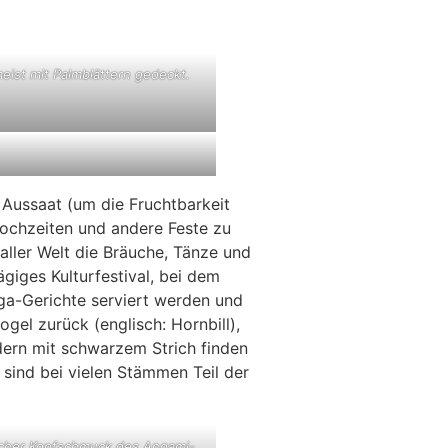
eist mit Palmblättern gedeckt.
.
 Aussaat (um die Fruchtbarkeit
Hochzeiten und andere Feste zu
aller Welt die Bräuche, Tänze und
giges Kulturfestival, bei dem
ga-Gerichte serviert werden und
gel zurück (englisch: Hornbill),
dern mit schwarzem Strich finden
ind bei vielen Stämmen Teil der
scher Kopfschmuck des Angami-