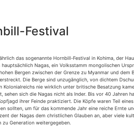
ill-Festival
ljährlich das sogenannte Hornbill-Festival in Kohima, der H
n hauptsächlich Nagas, ein Volksstamm mongolischen Urspr
 hohen Bergen zwischen der Grenze zu Myanmar und dem B
erstreckt. Die Berge sind unzugänglich, von dichtem Dsch
n Kolonialreichs nie wirklich unter britische Besatzung k
ist, sehen sich die Nagas nicht als Inder. Bis vor 40 Jahren 
pfjagd ihrer Feinde praktiziert. Die Köpfe waren Teil eines
rden sollten, um für das kommende Jahr eine reiche Ernte 
ent der Nagas dem christlichen Glauben an, aber viele kul
n zu Generation weitergegeben.