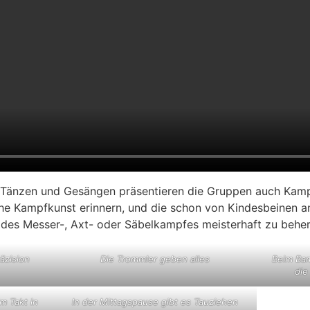
en Tänzen und Gesängen präsentieren die Gruppen auch Kam
che Kampfkunst erinnern, und die schon von Kindesbeinen 
des Messer-, Axt- oder Säbelkampfes meisterhaft zu beher
äzision
Die Trommler geben alles
Beim Ba
die
m Takt in
In der Mittagspause gibt es Tauziehen