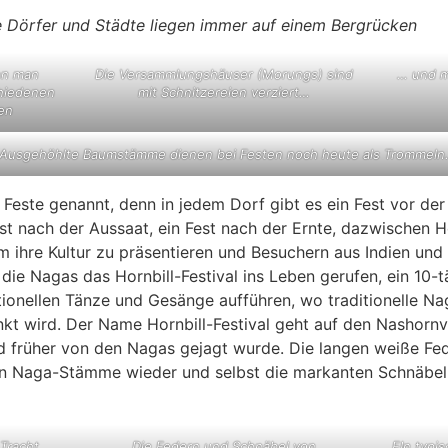
ie Dörfer und Städte liegen immer auf einem Bergrücken
nn man
Die Versammlungshäuser (Morungs) sind
… und m
chiedenen
mit Schnitzereien verziert…
en
Ausgehöhlte Baumstämme dienen bei Festen noch heute als Trommeln
Feste genannt, denn in jedem Dorf gibt es ein Fest vor der
est nach der Aussaat, ein Fest nach der Ernte, dazwischen 
 ihre Kultur zu präsentieren und Besuchern aus Indien und 
ie Nagas das Hornbill-Festival ins Leben gerufen, ein 10-tä
ionellen Tänze und Gesänge aufführen, wo traditionelle Na
kt wird. Der Name Hornbill-Festival geht auf den Nashornvo
d früher von den Nagas gejagt wurde. Die langen weiße Fe
n Naga-Stämme wieder und selbst die markanten Schnäbel s
 Tracht
Die Federn und Schnäbel von
EIn typi